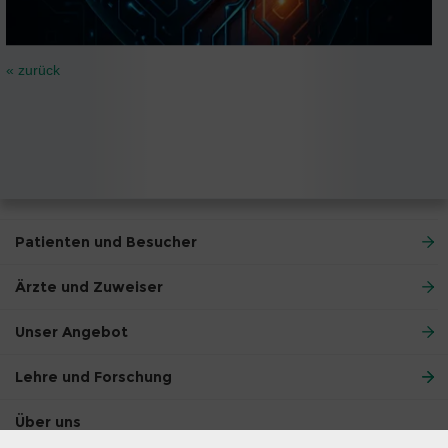
« zurück
Patienten und Besucher
Ärzte und Zuweiser
Unser Angebot
Lehre und Forschung
Über uns