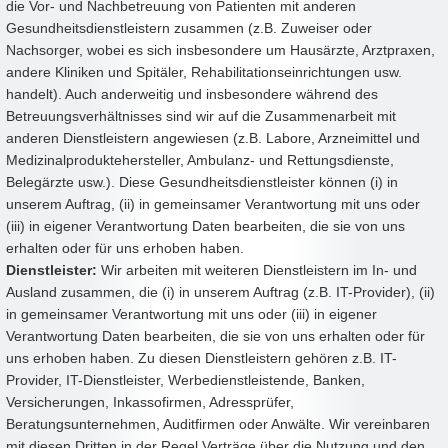
die Vor- und Nachbetreuung von Patienten mit anderen
Gesundheitsdienstleistern zusammen (z.B. Zuweiser oder
Nachsorger, wobei es sich insbesondere um Hausärzte, Arztpraxen,
andere Kliniken und Spitäler, Rehabilitationseinrichtungen usw.
handelt). Auch anderweitig und insbesondere während des
Betreuungsverhältnisses sind wir auf die Zusammenarbeit mit
anderen Dienstleistern angewiesen (z.B. Labore, Arzneimittel und
Medizinalproduktehersteller, Ambulanz- und Rettungsdienste,
Belegärzte usw.). Diese Gesundheitsdienstleister können (i) in
unserem Auftrag, (ii) in gemeinsamer Verantwortung mit uns oder
(iii) in eigener Verantwortung Daten bearbeiten, die sie von uns
erhalten oder für uns erhoben haben.
Dienstleister:
Wir arbeiten mit weiteren Dienstleistern im In- und
Ausland zusammen, die (i) in unserem Auftrag (z.B. IT-Provider), (ii)
in gemeinsamer Verantwortung mit uns oder (iii) in eigener
Verantwortung Daten bearbeiten, die sie von uns erhalten oder für
uns erhoben haben. Zu diesen Dienstleistern gehören z.B. IT-
Provider, IT-Dienstleister, Werbedienstleistende, Banken,
Versicherungen, Inkassofirmen, Adressprüfer,
Beratungsunternehmen, Auditfirmen oder Anwälte. Wir vereinbaren
mit diesen Dritten in der Regel Verträge über die Nutzung und den