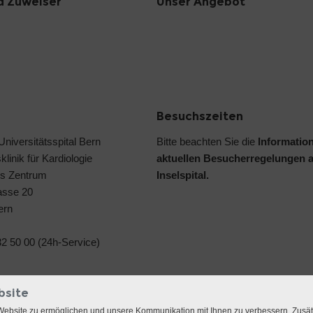
d Zuweiser
Unser Angebot
Besuchszeiten
 Universitätsspital Bern
Bitte beachten Sie die
Informatio
klinik für Kardiologie
aktuellen Besucherregelungen 
s Zentrum
Inselspital.
asse 20
ern
2 50 00 (24h-Service)
bsite
Website zu ermöglichen und unsere Kommunikation mit Ihnen zu verbessern. Zusä