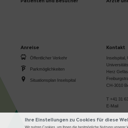
Patienten und Besucher
Ärzte un
Anreise
Kontakt
Öffentlicher Verkehr
Inselspital,
Universitäts
Parkmöglichkeiten
Herz Gefäs
Freiburgstr
Situationsplan Inselspital
CH-3010 B
T +41 31 63
E-Mail
Ihre Einstellungen zu Cookies für diese We
Wir nutzen Cookies, um Ihnen die bestmögliche Nutzung unserer 