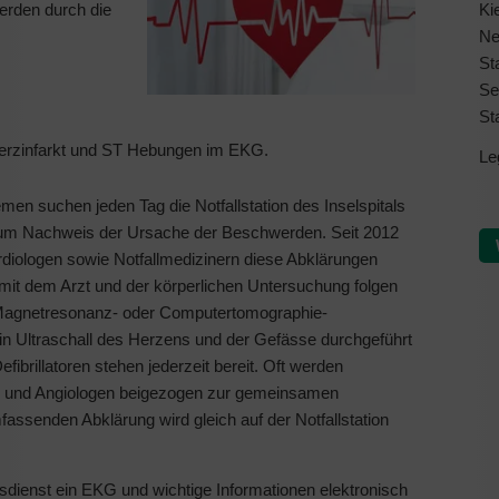
erden durch die
Ki
Ne
St
Se
St
Herzinfarkt und ST Hebungen im EKG.
Le
emen suchen jeden Tag die Notfallstation des Inselspitals
zum Nachweis der Ursache der Beschwerden. Seit 2012
ardiologen sowie Notfallmedizinern diese Abklärungen
mit dem Arzt und der körperlichen Untersuchung folgen
Magnetresonanz- oder Computertomographie-
ein Ultraschall des Herzens und der Gefässe durchgeführt
brillatoren stehen jederzeit bereit. Oft werden
en und Angiologen beigezogen zur gemeinsamen
fassenden Abklärung wird gleich auf der Notfallstation
ngsdienst ein EKG und wichtige Informationen elektronisch