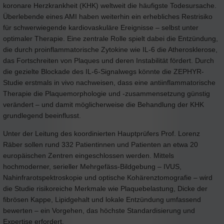
koronare Herzkrankheit (KHK) weltweit die häufigste Todesursache.
Überlebende eines AMI haben weiterhin ein erhebliches Restrisiko
für schwerwiegende kardiovaskuläre Ereignisse – selbst unter
optimaler Therapie. Eine zentrale Rolle spielt dabei die Entzündung,
die durch proinflammatorische Zytokine wie IL-6 die Atherosklerose,
das Fortschreiten von Plaques und deren Instabilität fördert. Durch
die gezielte Blockade des IL-6-Signalwegs könnte die ZEPHYR-
Studie erstmals in vivo nachweisen, dass eine antiinflammatorische
Therapie die Plaquemorphologie und -zusammensetzung günstig
verändert – und damit möglicherweise die Behandlung der KHK
grundlegend beeinflusst.
Unter der Leitung des koordinierten Hauptprüfers Prof. Lorenz
Räber sollen rund 332 Patientinnen und Patienten an etwa 20
europäischen Zentren eingeschlossen werden. Mittels
hochmoderner, serieller Mehrgefäss-Bildgebung – IVUS,
Nahinfrarotspektroskopie und optische Kohärenztomografie – wird
die Studie risikoreiche Merkmale wie Plaquebelastung, Dicke der
fibrösen Kappe, Lipidgehalt und lokale Entzündung umfassend
bewerten – ein Vorgehen, das höchste Standardisierung und
Expertise erfordert.