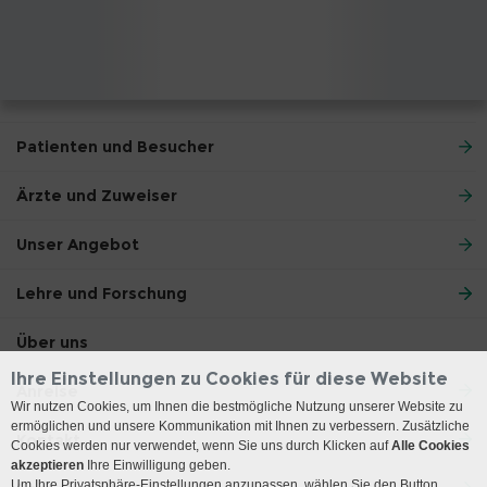
Patienten und Besucher
Ärzte und Zuweiser
Unser Angebot
Lehre und Forschung
Über uns
Ihre Einstellungen zu Cookies für diese Website
Anreise
Wir nutzen Cookies, um Ihnen die bestmögliche Nutzung unserer Website zu
ermöglichen und unsere Kommunikation mit Ihnen zu verbessern. Zusätzliche
Kontakt
Cookies werden nur verwendet, wenn Sie uns durch Klicken auf
Alle Cookies
akzeptieren
Ihre Einwilligung geben.
Um Ihre Privatsphäre-Einstellungen anzupassen, wählen Sie den Button