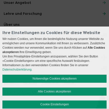
Unser Angebot
Lehre und Forschung
Über uns
Ihre Einstellungen zu Cookies für diese Website
Anreise
Wir nutzen Cookies, um Ihnen die bestmögliche Nutzung unserer Website zu
ermöglichen und unsere Kommunikation mit Ihnen zu verbessern. Zusätzliche
Kontakt
Cookies werden nur verwendet, wenn Sie uns durch Klicken auf
Alle Cookies
akzeptieren
Ihre Einwilligung geben.
Um Ihre Privatsphäre-Einstellungen anzupassen, wählen Sie den Button
Besuchszeiten
«Cookie Einstellungen» um eine spezifische Auswahl festzulegen.
Informationen zu den verwendeten Cookies finden Sie in unserer
Social Media
Datenschutzerklärung.
Notwendige Cookies akzeptieren
Impressum
Disclaimer
Datenschutz
Sitemap
Alle Cookies akzeptieren
© 2026 Insel Gruppe AG
Cookie Einstellungen