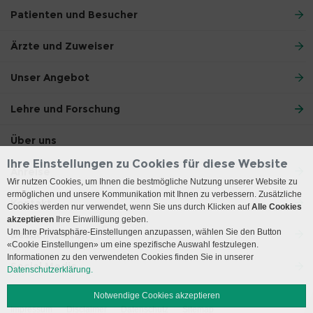
Patienten und Besucher
Ärzte und Zuweiser
Unser Angebot
Lehre und Forschung
Über uns
Ihre Einstellungen zu Cookies für diese Website
Anreise
Wir nutzen Cookies, um Ihnen die bestmögliche Nutzung unserer Website zu
ermöglichen und unsere Kommunikation mit Ihnen zu verbessern. Zusätzliche
Kontakt
Cookies werden nur verwendet, wenn Sie uns durch Klicken auf
Alle Cookies
akzeptieren
Ihre Einwilligung geben.
Um Ihre Privatsphäre-Einstellungen anzupassen, wählen Sie den Button
Besuchszeiten
«Cookie Einstellungen» um eine spezifische Auswahl festzulegen.
Informationen zu den verwendeten Cookies finden Sie in unserer
Social Media
Datenschutzerklärung.
Notwendige Cookies akzeptieren
Impressum
Disclaimer
Datenschutz
Sitemap