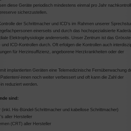
en diese Geräte periodisch mindestens einmal pro Jahr nachkontrolli
ereserve sicherzustellen.
 Kontrolle der Schrittmacher und ICD’s im Rahmen unserer Sprechstun
egefachpersonen einerseits und durch das hochspezialisierte Kaderär
le Elektrophysiologie andererseits. Unser Zentrum ist das Grösste 
und ICD-Kontrollen durch. Oft erfolgen die Kontrollen auch interdiszip
lungen für Herzinsuffizienz, angeborene Herzkrankheiten oder der
n mit implantierten Geräten eine Telemedizinische Fernüberwachung d
Patienten/-innen noch weiter verbessert und oft kann die Zahl der
-in reduziert werden.
nde sind:
r (inkl. His-Bündel-Schrittmacher und kabellose Schrittmacher)
 aller Hersteller
emen (CRT) aller Hersteller