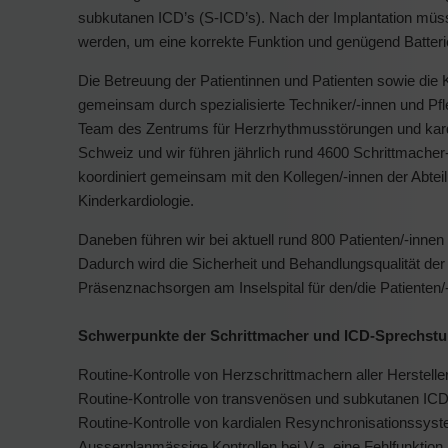
subkutanen ICD’s (S-ICD’s). Nach der Implantation müss
werden, um eine korrekte Funktion und genügend Batteri
Die Betreuung der Patientinnen und Patienten sowie die
gemeinsam durch spezialisierte Techniker/-innen und Pfl
Team des Zentrums für Herzrhythmusstörungen und kardia
Schweiz und wir führen jährlich rund 4600 Schrittmacher- 
koordiniert gemeinsam mit den Kollegen/-innen der Abtei
Kinderkardiologie.
Daneben führen wir bei aktuell rund 800 Patienten/-inne
Dadurch wird die Sicherheit und Behandlungsqualität der 
Präsenznachsorgen am Inselspital für den/die Patienten/
Schwerpunkte der Schrittmacher und ICD-Sprechstu
Routine-Kontrolle von Herzschrittmachern aller Herstelle
Routine-Kontrolle von transvenösen und subkutanen ICD’s
Routine-Kontrolle von kardialen Resynchronisationssyst
Ausserplanmässige Kontrollen bei V.a. eine Fehlfunktion