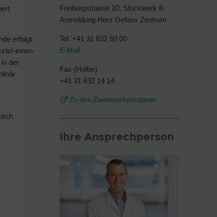
Freiburgstrasse 20, Stockwerk B
ert
Anmeldung Herz Gefäss Zentrum
Tel. +41 31 632 50 00
de erfolgt
E-Mail
zte/-innen-
in der
Fax (Holter)
linär
+41 31 632 14 14
Zu den Zuweiserformularen
urch.
Ihre Ansprechperson