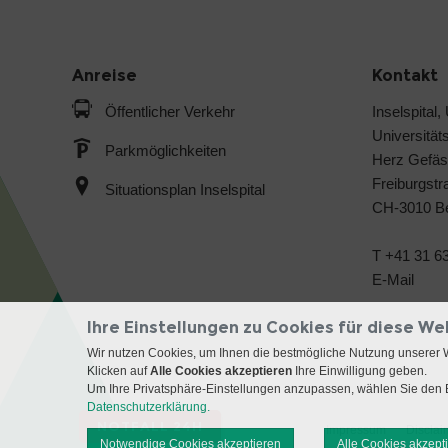
Anreise
Kontakt
Öffentlicher Verkehr
Inselspital,
Universitäts
Parkmöglichkeiten
Herz Gefäs
Freiburgstr
Situationsplan Inselspital
CH-3010 B
T +41 31 63
E-Mail
Ihre Einstellungen zu Cookies für diese We
Wir nutzen Cookies, um Ihnen die bestmögliche Nutzung unserer 
Klicken auf
Alle Cookies akzeptieren
Ihre Einwilligung geben.
Um Ihre Privatsphäre-Einstellungen anzupassen, wählen Sie den B
Datenschutzerklärung.
NOTFALL 24H
Impressum
Disclai
Notwendige Cookies akzeptieren
Alle Cookies akzept