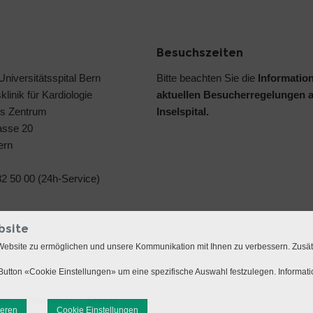
Besuchszeiten
 Universitätsspital Bern
Bitte beachten Sie die
Informatio
klinik für Kardiologie
aktuellen Besucherregelungen 
s Zentrum
Inselspital.
asse 20
ern
2 50 00 (24h-Service)
bsite
Website zu ermöglichen und unsere Kommunikation mit Ihnen zu verbessern. Zusä
utton «Cookie Einstellungen» um eine spezifische Auswahl festzulegen. Informat
mer
Datenschutz
Sitemap
ieren
Cookie Einstellungen