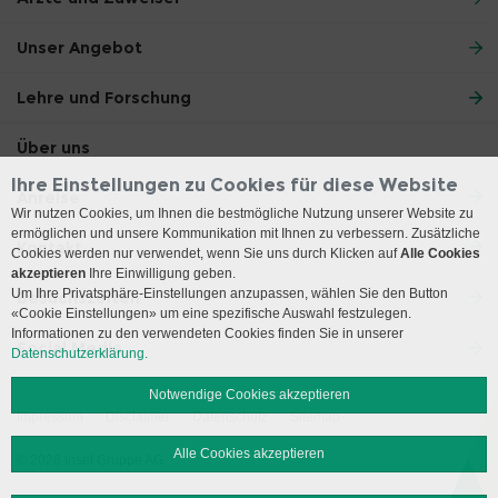
Unser Angebot
Lehre und Forschung
Über uns
Ihre Einstellungen zu Cookies für diese Website
Anreise
Wir nutzen Cookies, um Ihnen die bestmögliche Nutzung unserer Website zu
ermöglichen und unsere Kommunikation mit Ihnen zu verbessern. Zusätzliche
Kontakt
Cookies werden nur verwendet, wenn Sie uns durch Klicken auf
Alle Cookies
akzeptieren
Ihre Einwilligung geben.
Um Ihre Privatsphäre-Einstellungen anzupassen, wählen Sie den Button
Besuchszeiten
«Cookie Einstellungen» um eine spezifische Auswahl festzulegen.
Informationen zu den verwendeten Cookies finden Sie in unserer
Social Media
Datenschutzerklärung.
Notwendige Cookies akzeptieren
Impressum
Disclaimer
Datenschutz
Sitemap
Alle Cookies akzeptieren
© 2026 Insel Gruppe AG