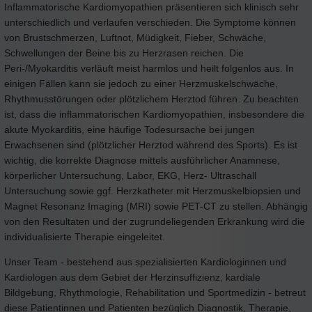
Inflammatorische Kardiomyopathien präsentieren sich klinisch sehr
unterschiedlich und verlaufen verschieden. Die Symptome können
von Brustschmerzen, Luftnot, Müdigkeit, Fieber, Schwäche,
Schwellungen der Beine bis zu Herzrasen reichen. Die
Peri-/Myokarditis verläuft meist harmlos und heilt folgenlos aus. In
einigen Fällen kann sie jedoch zu einer Herzmuskelschwäche,
Rhythmusstörungen oder plötzlichem Herztod führen. Zu beachten
ist, dass die inflammatorischen Kardiomyopathien, insbesondere die
akute Myokarditis, eine häufige Todesursache bei jungen
Erwachsenen sind (plötzlicher Herztod während des Sports). Es ist
wichtig, die korrekte Diagnose mittels ausführlicher Anamnese,
körperlicher Untersuchung, Labor, EKG, Herz- Ultraschall
Untersuchung sowie ggf. Herzkatheter mit Herzmuskelbiopsien und
Magnet Resonanz Imaging (MRI) sowie PET-CT zu stellen. Abhängig
von den Resultaten und der zugrundeliegenden Erkrankung wird die
individualisierte Therapie eingeleitet.
Unser Team - bestehend aus spezialisierten Kardiologinnen und
Kardiologen aus dem Gebiet der Herzinsuffizienz, kardiale
Bildgebung, Rhythmologie, Rehabilitation und Sportmedizin - betreut
diese Patientinnen und Patienten bezüglich Diagnostik, Therapie,