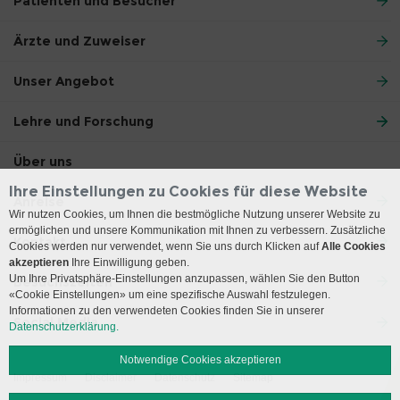
Patienten und Besucher
Ärzte und Zuweiser
Unser Angebot
Lehre und Forschung
Über uns
Ihre Einstellungen zu Cookies für diese Website
Anreise
Wir nutzen Cookies, um Ihnen die bestmögliche Nutzung unserer Website zu
ermöglichen und unsere Kommunikation mit Ihnen zu verbessern. Zusätzliche
Kontakt
Cookies werden nur verwendet, wenn Sie uns durch Klicken auf
Alle Cookies
akzeptieren
Ihre Einwilligung geben.
Um Ihre Privatsphäre-Einstellungen anzupassen, wählen Sie den Button
Besuchszeiten
«Cookie Einstellungen» um eine spezifische Auswahl festzulegen.
Informationen zu den verwendeten Cookies finden Sie in unserer
Social Media
Datenschutzerklärung.
Notwendige Cookies akzeptieren
Impressum
Disclaimer
Datenschutz
Sitemap