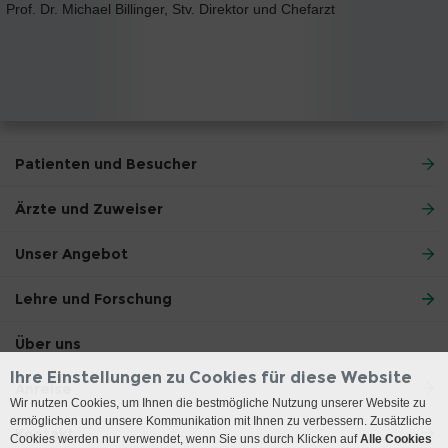
Prof. Dr. Michael Billinger, Stv. Direktor und Chefarzt
Patienten und Besucher
Ärzte und Zuweiser
Unser Angebot
Lehre und Forschung
Über uns
Ihre Einstellungen zu Cookies für diese Website
Anreise
Wir nutzen Cookies, um Ihnen die bestmögliche Nutzung unserer Website zu
ermöglichen und unsere Kommunikation mit Ihnen zu verbessern. Zusätzliche
Kontakt
Cookies werden nur verwendet, wenn Sie uns durch Klicken auf
Alle Cookies