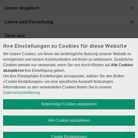
Unser Angebot
Lehre und Forschung
Über uns
Ihre Einstellungen zu Cookies für diese Website
Anreise
Wir nutzen Cookies, um Ihnen die bestmögliche Nutzung unserer Website zu
ermöglichen und unsere Kommunikation mit Ihnen zu verbessern. Zusätzliche
Kontakt
Cookies werden nur verwendet, wenn Sie uns durch Klicken auf
Alle Cookies
akzeptieren
Ihre Einwilligung geben.
Um Ihre Privatsphäre-Einstellungen anzupassen, wählen Sie den Button
Besuchszeiten
«Cookie Einstellungen» um eine spezifische Auswahl festzulegen.
Informationen zu den verwendeten Cookies finden Sie in unserer
Social Media
Datenschutzerklärung.
Notwendige Cookies akzeptieren
Impressum
Disclaimer
Datenschutz
Sitemap
Alle Cookies akzeptieren
© 2026 Insel Gruppe AG
Cookie Einstellungen