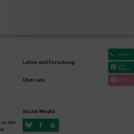
KONTAKT
Lehre und Forschung
INSEL
GRUPPE
Über uns
MYINSEL
Social Media
n zu den
am