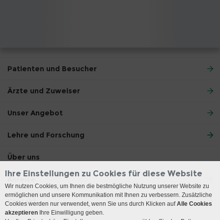
Patienten und Besucher
Ärzte und Zuweiser
Unser Angebot
Lehre und Forschung
Über uns
Ihre Einstellungen zu Cookies für diese Website
Anreise
Wir nutzen Cookies, um Ihnen die bestmögliche Nutzung unserer Website zu
ermöglichen und unsere Kommunikation mit Ihnen zu verbessern. Zusätzliche
Kontakt
Cookies werden nur verwendet, wenn Sie uns durch Klicken auf
Alle Cookies
akzeptieren
Ihre Einwilligung geben.