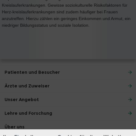
Kreislauferkrankungen. Gewisse soziokulturelle Risikofaktoren für
Herz-kreislauferkrankungen sind zudem häufiger bei Frauen
anzutreffen. Hierzu zählen ein geringes Einkommen und Armut, ein
niedriger Bildungsstatus und soziale Isolation.
Patienten und Besucher
Ärzte und Zuweiser
Unser Angebot
Lehre und Forschung
Über uns