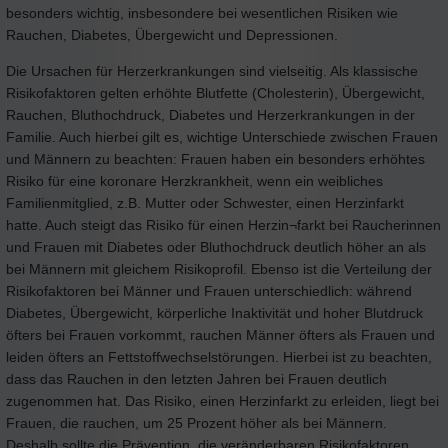
besonders wichtig, insbesondere bei wesentlichen Risiken wie
Rauchen, Diabetes, Übergewicht und Depressionen.
Die Ursachen für Herzerkrankungen sind vielseitig. Als klassische
Risikofaktoren gelten erhöhte Blutfette (Cholesterin), Übergewicht,
Rauchen, Bluthochdruck, Diabetes und Herzerkrankungen in der
Familie. Auch hierbei gilt es, wichtige Unterschiede zwischen Frauen
und Männern zu beachten: Frauen haben ein besonders erhöhtes
Risiko für eine koronare Herzkrankheit, wenn ein weibliches
Familienmitglied, z.B. Mutter oder Schwester, einen Herzinfarkt
hatte. Auch steigt das Risiko für einen Herzin¬farkt bei Raucherinnen
und Frauen mit Diabetes oder Bluthochdruck deutlich höher an als
bei Männern mit gleichem Risikoprofil. Ebenso ist die Verteilung der
Risikofaktoren bei Männer und Frauen unterschiedlich: während
Diabetes, Übergewicht, körperliche Inaktivität und hoher Blutdruck
öfters bei Frauen vorkommt, rauchen Männer öfters als Frauen und
leiden öfters an Fettstoffwechselstörungen. Hierbei ist zu beachten,
dass das Rauchen in den letzten Jahren bei Frauen deutlich
zugenommen hat. Das Risiko, einen Herzinfarkt zu erleiden, liegt bei
Frauen, die rauchen, um 25 Prozent höher als bei Männern.
Deshalb sollte die Prävention, die veränderbaren Risikofaktoren