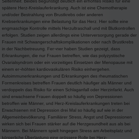
Seltenheit. Beides begünstigt deutlich ein erhöhtes Risiko für eine
spätere Herz-Kreislauferkrankung. Auch ist eine Chemotherapie
und/oder Bestrahlung von Brustkrebs oder anderen
Krebserkrankungen eine Belastung für das Herz. Hier sollte eine
engmaschige Kontrolle mittels Herzultraschall und mit Blutkontrollen
erfolgen. Studien zeigen allerdings eine Unterversorgung gerade der
Frauen mit Schwangerschaftskomplikationen oder nach Brustkrebs
in der Nachbetreuung. Fer¬ner haben Studien gezeigt, dass
Erkrankungen, die nur Frauen betreffen, wie das polyzystische
Ovarialsyndrom oder ein vorzeitiges Einsetzen der Menopause mit
einem er¬höhten kardiovaskulären Risiko einhergehen.
Autoimmunerkrankungen und Erkrankungen des rheumatischen
Formenkreises betreffen Frauen deutlich häufiger als Männer und
verdoppeln das Risiko für einen Schlaganfall oder Herzinfarkt. Auch
sind erwachsene Frauen doppelt so häufig von Depressionen
betroffen wie Männer, und Herz-Kreislauferkrankungen treten bei
Erwachsenen mit Depression drei Mal so häufig auf wie in der
Allgemeinbevölkerung. Familiärer Stress, Angst und Depressionen
wirken sich bei Frauen stärker auf die Herzgesundheit aus als bei
Männern. Bei Männern spielt hingegen Stress am Arbeitsplatz und
körperliche Überlastung eine grössere Rolle bei Herz-