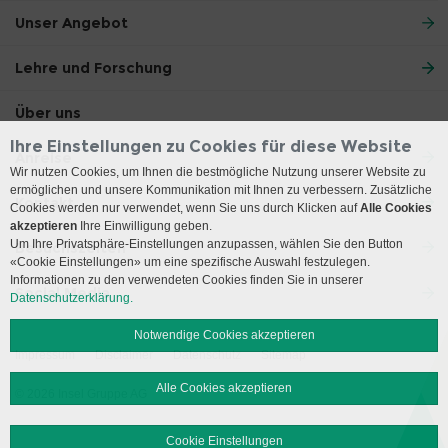
Unser Angebot
Lehre und Forschung
Über uns
Ihre Einstellungen zu Cookies für diese Website
Anreise
Wir nutzen Cookies, um Ihnen die bestmögliche Nutzung unserer Website zu
ermöglichen und unsere Kommunikation mit Ihnen zu verbessern. Zusätzliche
Kontakt
Cookies werden nur verwendet, wenn Sie uns durch Klicken auf
Alle Cookies
akzeptieren
Ihre Einwilligung geben.
Um Ihre Privatsphäre-Einstellungen anzupassen, wählen Sie den Button
Besuchszeiten
«Cookie Einstellungen» um eine spezifische Auswahl festzulegen.
Informationen zu den verwendeten Cookies finden Sie in unserer
Social Media
Datenschutzerklärung.
Notwendige Cookies akzeptieren
Impressum
Disclaimer
Datenschutz
Sitemap
Alle Cookies akzeptieren
© 2026 Insel Gruppe AG
Cookie Einstellungen