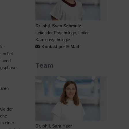
Dr. phil. Sven Schmutz
Leitender Psychologe, Leiter
Kardiopsychologie
Kontakt per E-Mail
ie
nen bei
echend
Team
ungsphase
lären
wie der
sche
In einer
Dr. phil. Sara Heer