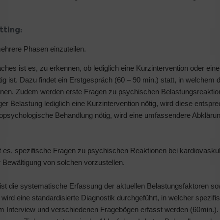
tting:
ehrere Phasen einzuteilen.
hes ist es, zu erkennen, ob lediglich eine Kurzintervention oder eine
 ist. Dazu findet ein Erstgespräch (60 – 90 min.) statt, in welchem d
n können. Zudem werden erste Fragen zu psychischen Belastungsreaktio
er Belastung lediglich eine Kurzintervention nötig, wird diese entspr
rdiopsychologische Behandlung nötig, wird eine umfassendere Abklär
st es, spezifische Fragen zu psychischen Reaktionen bei kardiovasku
r Bewältigung von solchen vorzustellen.
st die systematische Erfassung der aktuellen Belastungsfaktoren so
rd eine standardisierte Diagnostik durchgeführt, in welcher spezifi
m Interview und verschiedenen Fragebögen erfasst werden (60min.). 