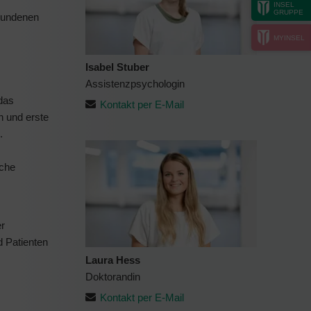
INSEL
GRUPPE
rbundenen
MYINSEL
Isabel Stuber
Assistenzpsychologin
das
Kontakt per E-Mail
n und erste
e.
sche
er
d Patienten
Laura Hess
Doktorandin
Kontakt per E-Mail