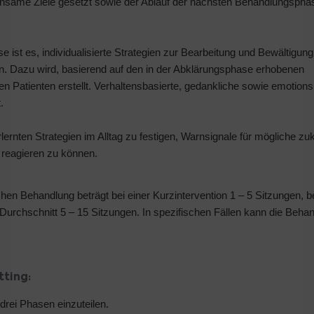
insame Ziele gesetzt sowie der Ablauf der nächsten Behandlungsphas
 ist es, individualisierte Strategien zur Bearbeitung und Bewältigung
n. Dazu wird, basierend auf den in der Abklärungsphase erhobenen
en Patienten erstellt. Verhaltensbasierte, gedankliche sowie emotions
t.
rlernten Strategien im Alltag zu festigen, Warnsignale für mögliche zu
reagieren zu können.
en Behandlung beträgt bei einer Kurzintervention 1 – 5 Sitzungen, be
rchschnitt 5 – 15 Sitzungen. In spezifischen Fällen kann die Beha
tting:
 drei Phasen einzuteilen.