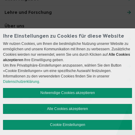
Lehre und Forschung
Über uns
Ihre Einstellungen zu Cookies für diese Website
Anreise
Wir nutzen Cookies, um Ihnen die bestmögliche Nutzung unserer Website zu
ermöglichen und unsere Kommunikation mit Ihnen zu verbessern. Zusätzliche
Kontakt
Cookies werden nur verwendet, wenn Sie uns durch Klicken auf
Alle Cookies
akzeptieren
Ihre Einwilligung geben.
Um Ihre Privatsphäre-Einstellungen anzupassen, wählen Sie den Button
Besuchszeiten
«Cookie Einstellungen» um eine spezifische Auswahl festzulegen.
Informationen zu den verwendeten Cookies finden Sie in unserer
Social Media
Datenschutzerklärung.
Notwendige Cookies akzeptieren
Impressum
Disclaimer
Datenschutz
Sitemap
Alle Cookies akzeptieren
© 2026 Insel Gruppe AG
Cookie Einstellungen