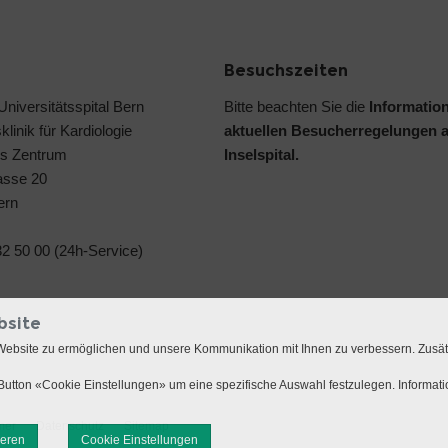
Besuchszeiten
 Universitätsspital Bern
Bitte beachten Sie die
Informatio
klinik für Kardiologie
aktuellen Besucherregelungen 
s Zentrum
Inselspital.
asse 20
ern
2 50 00 (24h-Service)
bsite
Website zu ermöglichen und unsere Kommunikation mit Ihnen zu verbessern. Zusä
utton «Cookie Einstellungen» um eine spezifische Auswahl festzulegen. Informat
mer
Datenschutz
Sitemap
ieren
Cookie Einstellungen