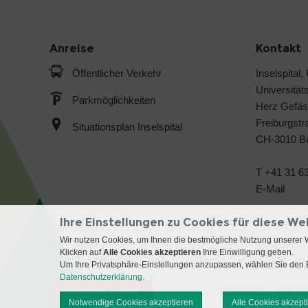
Anreise
Kontakt
Öffentlicher Verkehr
Inselspital,
Universitäts
Parkmöglichkeiten
Herz Gefäs
Freiburgstr
Situationsplan Inselspital
CH-3010 B
T +41 31 63
E-Mail
Ihre Einstellungen zu Cookies für diese We
Wir nutzen Cookies, um Ihnen die bestmögliche Nutzung unserer 
Klicken auf
Alle Cookies akzeptieren
Ihre Einwilligung geben.
Um Ihre Privatsphäre-Einstellungen anzupassen, wählen Sie den B
Datenschutzerklärung.
NOTFALL 24H
Impressum
Disclai
Notwendige Cookies akzeptieren
Alle Cookies akzept