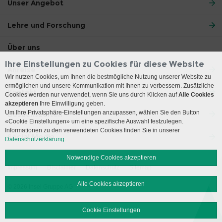
Unser Angebot
Lehre und Forschung
Über uns
Ihre Einstellungen zu Cookies für diese Website
Anreise
Wir nutzen Cookies, um Ihnen die bestmögliche Nutzung unserer Website zu
ermöglichen und unsere Kommunikation mit Ihnen zu verbessern. Zusätzliche
Kontakt
Cookies werden nur verwendet, wenn Sie uns durch Klicken auf
Alle Cookies
akzeptieren
Ihre Einwilligung geben.
Um Ihre Privatsphäre-Einstellungen anzupassen, wählen Sie den Button
Besuchszeiten
«Cookie Einstellungen» um eine spezifische Auswahl festzulegen.
Informationen zu den verwendeten Cookies finden Sie in unserer
Social Media
Datenschutzerklärung.
Notwendige Cookies akzeptieren
Impressum
Disclaimer
Datenschutz
Sitemap
Alle Cookies akzeptieren
© 2026 Insel Gruppe AG
Cookie Einstellungen