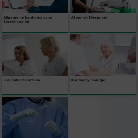
Allgemeine kardiologische
Atemnot (Dyspnoe)
Sprechstunde
Frauenherzzentrum
Kardiopsychologie