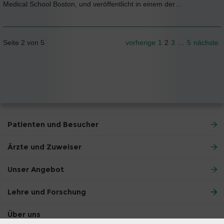
Medical School Boston, und veröffentlicht in einem der…
Seite 2 von 5
vorherige
1
2
3
…
5
nächste
Patienten und Besucher
Ärzte und Zuweiser
Unser Angebot
Lehre und Forschung
Über uns