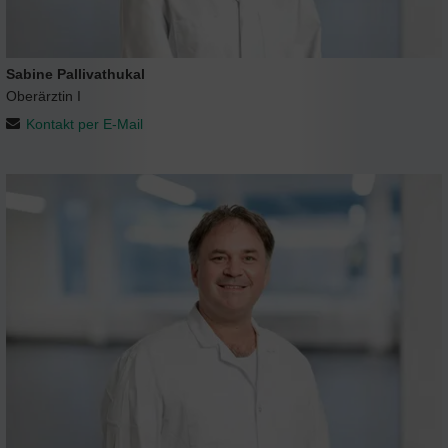
Sabine Pallivathukal
Oberärztin I
Kontakt per E-Mail