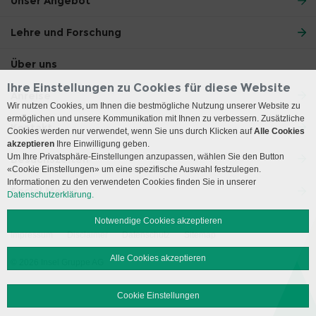
Unser Angebot
Lehre und Forschung
Über uns
Ihre Einstellungen zu Cookies für diese Website
Anreise
Wir nutzen Cookies, um Ihnen die bestmögliche Nutzung unserer Website zu
ermöglichen und unsere Kommunikation mit Ihnen zu verbessern. Zusätzliche
Kontakt
Cookies werden nur verwendet, wenn Sie uns durch Klicken auf
Alle Cookies
akzeptieren
Ihre Einwilligung geben.
Um Ihre Privatsphäre-Einstellungen anzupassen, wählen Sie den Button
Besuchszeiten
«Cookie Einstellungen» um eine spezifische Auswahl festzulegen.
Informationen zu den verwendeten Cookies finden Sie in unserer
Social Media
Datenschutzerklärung.
Notwendige Cookies akzeptieren
Impressum
Disclaimer
Datenschutz
Sitemap
Alle Cookies akzeptieren
© 2026 Insel Gruppe AG
Cookie Einstellungen