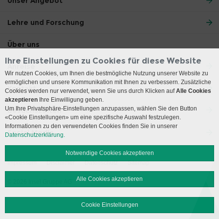
Unser Angebot
Lehre und Forschung
Über uns
Ihre Einstellungen zu Cookies für diese Website
Anreise
Wir nutzen Cookies, um Ihnen die bestmögliche Nutzung unserer Website zu
ermöglichen und unsere Kommunikation mit Ihnen zu verbessern. Zusätzliche
Kontakt
Cookies werden nur verwendet, wenn Sie uns durch Klicken auf
Alle Cookies
akzeptieren
Ihre Einwilligung geben.
Um Ihre Privatsphäre-Einstellungen anzupassen, wählen Sie den Button
Besuchszeiten
«Cookie Einstellungen» um eine spezifische Auswahl festzulegen.
Informationen zu den verwendeten Cookies finden Sie in unserer
Social Media
Datenschutzerklärung.
Notwendige Cookies akzeptieren
Impressum
Disclaimer
Datenschutz
Sitemap
Alle Cookies akzeptieren
© 2026 Insel Gruppe AG
Cookie Einstellungen