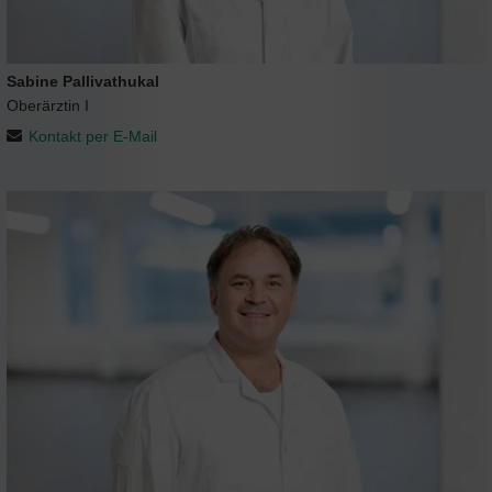
Sabine Pallivathukal
Oberärztin I
Kontakt per E-Mail