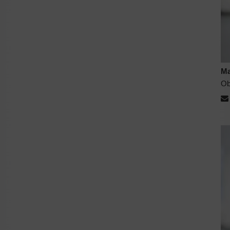
Ma
Ob