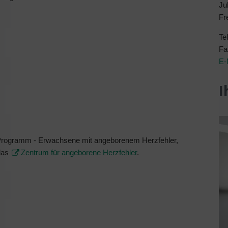
Ju
Fr
Te
Fa
E-
I
Programm - Erwachsene mit angeborenem Herzfehler,
 das
Zentrum für angeborene Herzfehler
.