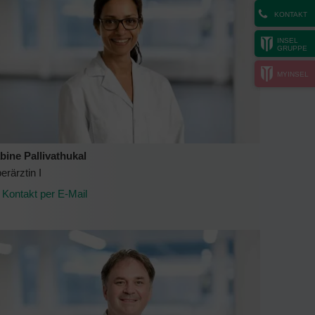
KONTAKT
INSEL
GRUPPE
MYINSEL
bine Pallivathukal
erärztin I
Kontakt per E-Mail