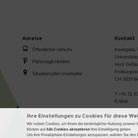
Anreise
Kontakt
Öffentlicher Verkehr
Inselspital,
Universitäts
Parkmöglichkeiten
Herz Gefäs
Freiburgstr
Situationsplan Inselspital
CH-3010 B
T +41 31 63
E-Mail
Ihre Einstellungen zu Cookies für diese We
Wir nutzen Cookies, um Ihnen die bestmögliche Nutzung unserer 
Klicken auf
Alle Cookies akzeptieren
Ihre Einwilligung geben.
Um Ihre Privatsphäre-Einstellungen anzupassen, wählen Sie den B