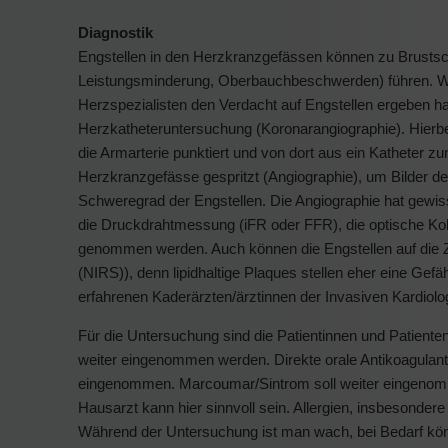
Diagnostik
Engstellen in den Herzkranzgefässen können zu Brusts
Leistungsminderung, Oberbauchbeschwerden) führen. We
Herzspezialisten den Verdacht auf Engstellen ergeben hat
Herzkatheteruntersuchung (Koronarangiographie). Hierbe
die Armarterie punktiert und von dort aus ein Katheter z
Herzkranzgefässe gespritzt (Angiographie), um Bilder d
Schweregrad der Engstellen. Die Angiographie hat gewis
die Druckdrahtmessung (iFR oder FFR), die optische Koh
genommen werden. Auch können die Engstellen auf die
(NIRS)), denn lipidhaltige Plaques stellen eher eine Gef
erfahrenen Kaderärzten/ärztinnen der Invasiven Kardiologi
Für die Untersuchung sind die Patientinnen und Patienten
weiter eingenommen werden. Direkte orale Antikoagulantien
eingenommen. Marcoumar/Sintrom soll weiter eingenomm
Hausarzt kann hier sinnvoll sein. Allergien, insbesonde
Während der Untersuchung ist man wach, bei Bedarf könne