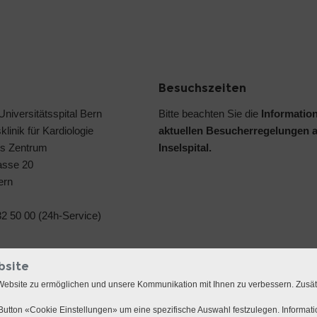
Besuchszeiten
 Universitätsspital Bern
Bitte beachten Sie die
Informatio
klinik für Kardiologie
aktuellen Besucherregelungen 
s Zentrum
Inselspital.
asse 20
ern
2 50 00 (24h-Service)
bsite
Website zu ermöglichen und unsere Kommunikation mit Ihnen zu verbessern. Zusä
utton «Cookie Einstellungen» um eine spezifische Auswahl festzulegen. Informat