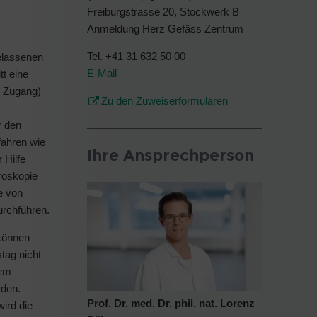
Freiburgstrasse 20, Stockwerk B
Anmeldung Herz Gefäss Zentrum
Tel. +41 31 632 50 00
elassenen
E-Mail
tt eine
r Zugang)
Zu den Zuweiserformularen
r den
fahren wie
Ihre Ansprechperson
 Hilfe
roskopie
e von
urchführen.
 können
tag nicht
dem
rden.
Prof. Dr. med. Dr. phil. nat. Lorenz
ird die