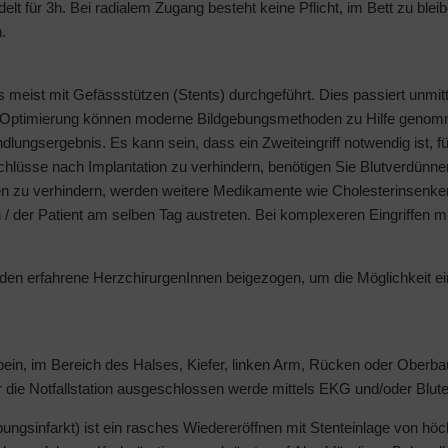
 für 3h. Bei radialem Zugang besteht keine Pflicht, im Bett zu bleib
.
meist mit Gefässstützen (Stents) durchgeführt. Dies passiert unmit
und Optimierung können moderne Bildgebungsmethoden zu Hilfe geno
ungsergebnis. Es kann sein, dass ein Zweiteingriff notwendig ist, fü
lüsse nach Implantation zu verhindern, benötigen Sie Blutverdünne
eten zu verhindern, werden weitere Medikamente wie Cholesterinsenke
n / der Patient am selben Tag austreten. Bei komplexeren Eingriffen m
en erfahrene HerzchirurgenInnen beigezogen, um die Möglichkeit ei
ein, im Bereich des Halses, Kiefer, linken Arm, Rücken oder Ober
 die Notfallstation ausgeschlossen werde mittels EKG und/oder Blu
gsinfarkt) ist ein rasches Wiedereröffnen mit Stenteinlage von höc