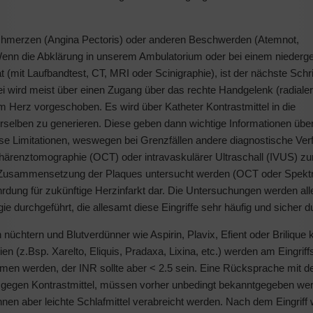
chmerzen (Angina Pectoris) oder anderen Beschwerden (Atemnot,
nn die Abklärung in unserem Ambulatorium oder bei einem niederg
 (mit Laufbandtest, CT, MRI oder Scinigraphie), ist der nächste Schri
i wird meist über einen Zugang über das rechte Handgelenk (radiale
um Herz vorgeschoben. Es wird über Katheter Kontrastmittel in die
erselben zu generieren. Diese geben dann wichtige Informationen übe
se Limitationen, weswegen bei Grenzfällen andere diagnostische Ver
ärenztomographie (OCT) oder intravaskulärer Ultraschall (IVUS) zur
 Zusammensetzung der Plaques untersucht werden (OCT oder Spekt
ährdung für zukünftige Herzinfarkt dar. Die Untersuchungen werden all
e durchgeführt, die allesamt diese Eingriffe sehr häufig und sicher d
 nüchtern und Blutverdünner wie Aspirin, Plavix, Efient oder Brilique
 (z.Bsp. Xarelto, Eliquis, Pradaxa, Lixina, etc.) werden am Eingriffs
en werden, der INR sollte aber < 2.5 sein. Eine Rücksprache mit 
re gegen Kontrastmittel, müssen vorher unbedingt bekanntgegeben we
n aber leichte Schlafmittel verabreicht werden. Nach dem Eingriff w