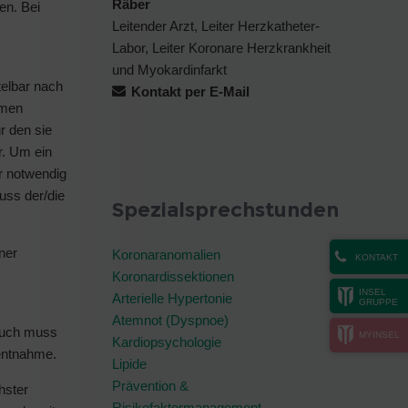
Räber
en. Bei
Leitender Arzt, Leiter Herzkatheter-
Labor, Leiter Koronare Herzkrankheit
und Myokardinfarkt
telbar nach
Kontakt per E-Mail
mmen
r den sie
r. Um ein
r notwendig
uss der/die
Spezialsprechstunden
ner
Koronaranomalien
KONTAKT
Koronardissektionen
INSEL
Arterielle Hypertonie
GRUPPE
Atemnot (Dyspnoe)
bauch muss
MYINSEL
Kardiopsychologie
tentnahme.
Lipide
Prävention &
hster
Risikofaktormanagement