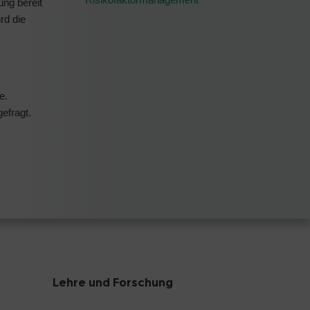
ung bereit
rd die
e.
efragt.
Lehre und Forschung